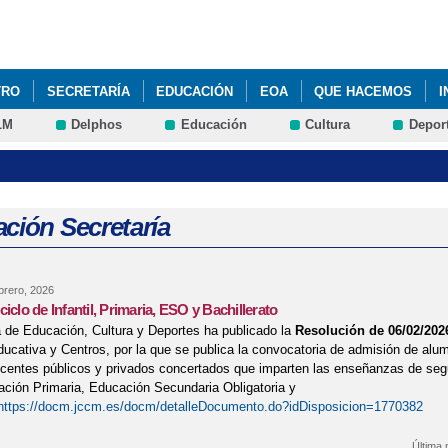
Pasar al
contenido
principal
TRO
SECRETARÍA
EDUCACIÓN
EOA
QUE HACEMOS
I
LM
Delphos
Educación
Cultura
Depor
IPSANBLASCABANILLAS
ción Secretaría
brero, 2026
iclo de Infantil, Primaria, ESO y Bachillerato
 de Educación, Cultura y Deportes ha publicado la
Resolución de 06/02/202
ucativa y Centros, por la que se publica la convocatoria de admisión de alu
ocentes públicos y privados concertados que imparten las enseñanzas de seg
cación Primaria, Educación Secundaria Obligatoria y
https://docm.jccm.es/docm/detalleDocumento.do?idDisposicion=1770382
Última 