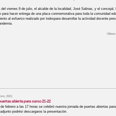
el viernes 9 de julio, el alcalde de la localidad, José Salinas, y el concejal,
o para hacer entrega de una placa conmemorativa para toda la comunidad ed
ento al esfuerzo realizado por todospara desarrollar la actividad docente pre
andemia.
Última 
bre AGRADECIMIENTO A LA COMUNIDAD EDUCATIVA DEL CEIP SAN BL
ero, 2021
uertas abierta para curso 21-22
 de febrero a las 17 horas se celebró nuestra jornada de puertas abiertas par
 adjunto podrési descargaros la presentación.