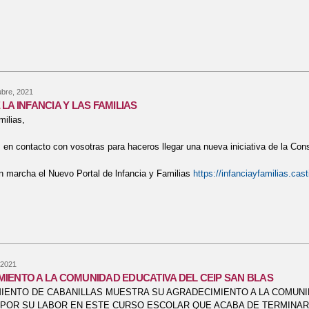
bre LISTADOS DE LIBROS, LICENCIAS DIGITALES Y MATERIALES Curso 
bre, 2021
LA INFANCIA Y LAS FAMILIAS
milias,
n contacto con vosotras para haceros llegar una nueva iniciativa de la Con
 marcha el Nuevo Portal de lnfancia y Familias
https://infanciayfamilias.cas
bre PORTAL DE LA INFANCIA Y LAS FAMILIAS
 2021
IENTO A LA COMUNIDAD EDUCATIVA DEL CEIP SAN BLAS
IENTO DE CABANILLAS MUESTRA SU AGRADECIMIENTO A LA COMUNI
 POR SU LABOR EN ESTE CURSO ESCOLAR QUE ACABA DE TERMINAR