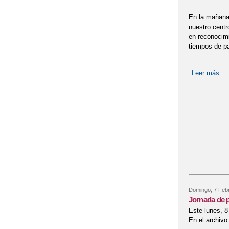
En la mañana d
nuestro centr
en reconocimi
tiempos de p
Leer más
so
Domingo, 7 Febr
Jornada de p
Este lunes, 8
En el archivo