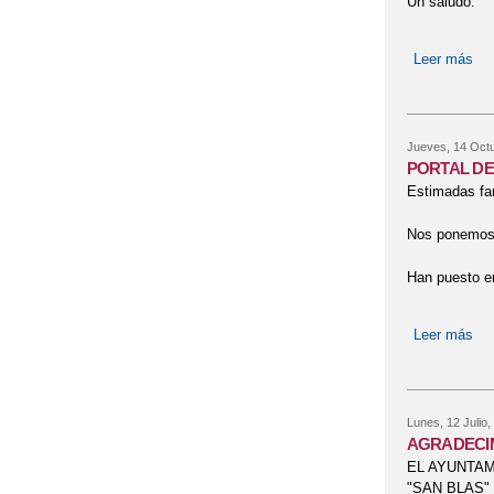
Un saludo.
Leer más
so
Jueves, 14 Octu
PORTAL DE 
Estimadas fa
Nos ponemos e
Han puesto en
Leer más
so
Lunes, 12 Julio,
AGRADECIM
EL AYUNTAM
"SAN BLAS"