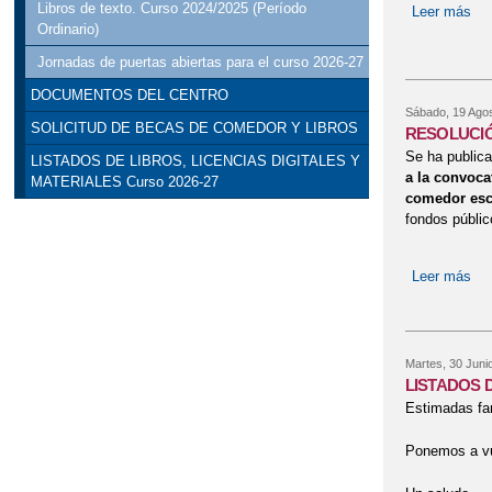
Libros de texto. Curso 2024/2025 (Período
Leer más
sob
Ordinario)
Jornadas de puertas abiertas para el curso 2026-27
DOCUMENTOS DEL CENTRO
Sábado, 19 Agos
SOLICITUD DE BECAS DE COMEDOR Y LIBROS
RESOLUCIÓ
Se ha publica
LISTADOS DE LIBROS, LICENCIAS DIGITALES Y
a la convoca
MATERIALES Curso 2026-27
comedor esc
fondos públic
Leer más
so
Martes, 30 Juni
LISTADOS D
Estimadas fam
Ponemos a vue