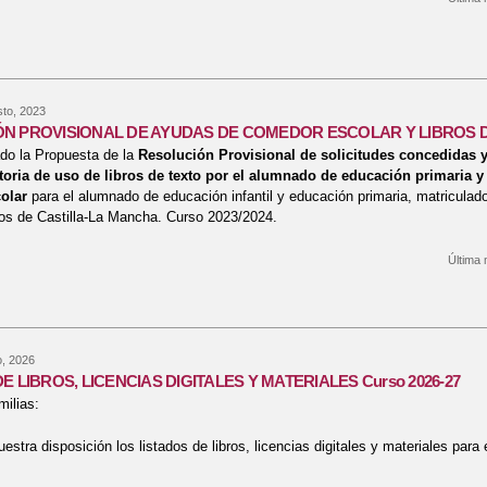
re Admisión 2º ciclo de Infantil, Primaria, ESO y Bachillerato
to, 2023
N PROVISIONAL DE AYUDAS DE COMEDOR ESCOLAR Y LIBROS 
do la Propuesta de la
Resolución Provisional de solicitudes concedidas 
toria de uso de libros de texto por el alumnado de educación primaria y 
olar
para el alumnado de educación infantil y educación primaria, matriculad
os de Castilla-La Mancha. Curso 2023/2024.
Última 
bre RESOLUCIÓN PROVISIONAL DE AYUDAS DE COMEDOR ESCOLAR Y
o, 2026
E LIBROS, LICENCIAS DIGITALES Y MATERIALES Curso 2026-27
ilias:
stra disposición los listados de libros, licencias digitales y materiales para