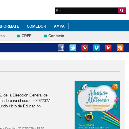
Search this site
Formulario de
búsqueda
NFÓRMATE
COMEDOR
AMPA
tes
CRFP
Contacto
6
, de la Dirección General de
mnado para el curso 2026/2027
undo ciclo de Educación
modificación:
22/02/2026 - 15:55