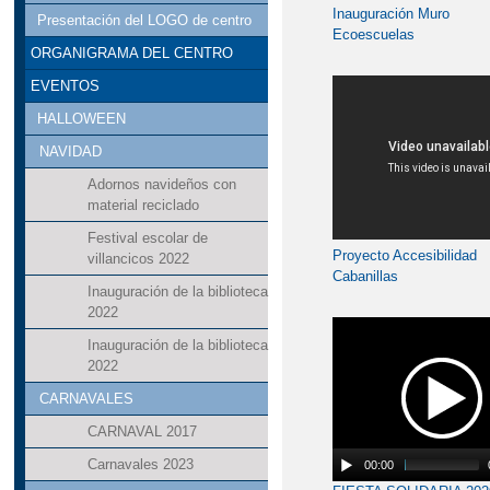
Inauguración Muro
Presentación del LOGO de centro
Ecoescuelas
ORGANIGRAMA DEL CENTRO
EVENTOS
HALLOWEEN
NAVIDAD
Adornos navideños con
material reciclado
Festival escolar de
Proyecto Accesibilidad
villancicos 2022
Cabanillas
Inauguración de la biblioteca
2022
Inauguración de la biblioteca
2022
CARNAVALES
CARNAVAL 2017
Carnavales 2023
00:00