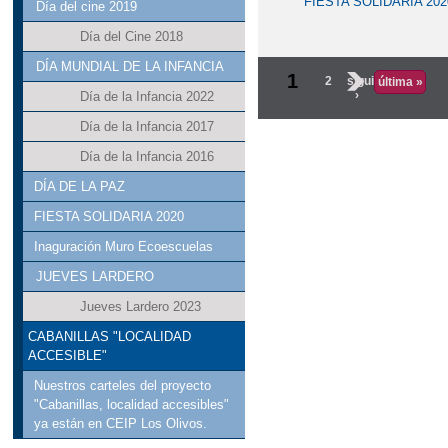
FIESTA SOLIDARIA 202
Día del cine 2019
Día del Cine 2018
DÍA MUNDIAL DE LA INFANCIA
1
2
siguiente
última »
›
Día de la Infancia 2022
Día de la Infancia 2017
Día de la Infancia 2016
DÍA DE LA PAZ
FIESTA SOLIDARIA 2020
Inaguración Muro Ecoescuelas
JUEVES LARDERO
Jueves Lardero 2023
CABANILLAS "LOCALIDAD
ACCESIBLE"
Nuestros carteles del proyecto
"Cabanillas, localidad accesibles"
ya están en CEIP Los Olivos.