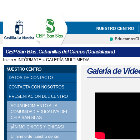
Pa
co
pri
NUESTRO CENTRO
EducamosC
COMEDOR
AMPA
CRFP
CEIP San Blas, Cabanillas del Campo (Guadalajara)
Inicio
»
INFÓRMATE
»
GALERÍA MULTIMEDIA
Se encuentra usted aquí
Galería de Víde
NUESTRO CENTRO
DATOS DE CONTACTO
CONTACTA CON NOSOTROS
PRESENTACIÓN DEL CENTRO
Páginas
AGRADECIMIENTO A LA
COMUNIDAD EDUCATIVA DEL
CEIP SAN BLAS
¡ÁNIMO CHICOS Y CHICAS!
El himno de nuestro centro