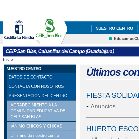
Pa
co
pri
NUESTRO CENTRO
EducamosC
COMEDOR
AMPA
CRFP
CEIP San Blas, Cabanillas del Campo (Guadalajara)
Inicio
Se encuentra usted aquí
NUESTRO CENTRO
Últimos co
DATOS DE CONTACTO
CONTACTA CON NOSOTROS
FIESTA SOLID
PRESENTACIÓN DEL CENTRO
-
AGRADECIMIENTO A LA
Anuncios
COMUNIDAD EDUCATIVA DEL
CEIP SAN BLAS
¡ÁNIMO CHICOS Y CHICAS!
HUERTO ESCO
El himno de nuestro centro