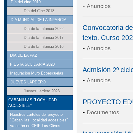
Día del cine 2019
-
Anuncios
Día del Cine 2018
DÍA MUNDIAL DE LA INFANCIA
Convocatoria de
Día de la Infancia 2022
texto. Curso 202
Día de la Infancia 2017
-
Día de la Infancia 2016
Anuncios
DÍA DE LA PAZ
FIESTA SOLIDARIA 2020
Admisión 2º ciclo
Inaguración Muro Ecoescuelas
-
Anuncios
JUEVES LARDERO
Jueves Lardero 2023
CABANILLAS "LOCALIDAD
PROYECTO ED
ACCESIBLE"
-
Documentos
Nuestros carteles del proyecto
"Cabanillas, localidad accesibles"
ya están en CEIP Los Olivos.