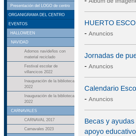
-
Álbum de Imágen
Presentación del LOGO de centro
ORGANIGRAMA DEL CENTRO
HUERTO ESCO
EVENTOS
-
Anuncios
HALLOWEEN
NAVIDAD
Adornos navideños con
Jornadas de pue
material reciclado
-
Anuncios
Festival escolar de
villancicos 2022
Inauguración de la biblioteca
Calendario Esco
2022
Inauguración de la biblioteca
-
Anuncios
2022
CARNAVALES
Becas y ayudas 
CARNAVAL 2017
Carnavales 2023
apoyo educativo