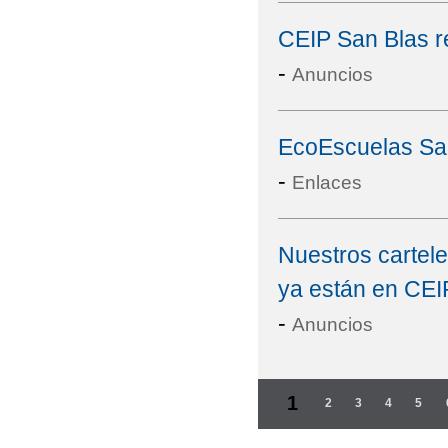
CEIP San Blas r
-
Anuncios
EcoEscuelas Sa
-
Enlaces
Nuestros cartele
ya están en CEI
-
Anuncios
Páginas
1
2
3
4
5